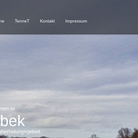
ine
TenneT
Kontakt
Impressum
men in
bek
herholungsgebiet.